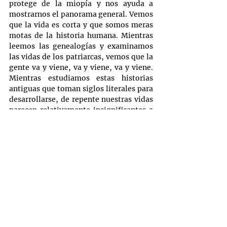
protege de la miopía y nos ayuda a 
mostrarnos el panorama general. Vemos 
que la vida es corta y que somos meras 
motas de la historia humana. Mientras 
leemos las genealogías y examinamos 
las vidas de los patriarcas, vemos que la 
gente va y viene, va y viene, va y viene. 
Mientras estudiamos estas historias 
antiguas que toman siglos literales para 
desarrollarse, de repente nuestras vidas 
parecen relativamente insignificantes a 
la luz del Dios eterno, inmutable e 
infinito.
Al mismo tiempo, nuestras vidas no se 
vacían de significado. El mismo Dios que 
nos ha creado, elegido y hecho promesas 
nos ha dado un significado irrevocable al 
crearnos a su imagen divina. Además, 
nos ha recibido en un pacto con él por el 
cual participamos de sus bendiciones.