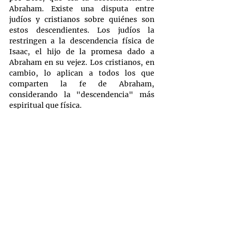
Abraham. Existe una disputa entre 
judíos y cristianos sobre quiénes son 
estos descendientes. Los judíos la 
restringen a la descendencia física de 
Isaac, el hijo de la promesa dado a 
Abraham en su vejez. Los cristianos, en 
cambio, lo aplican a todos los que 
comparten la fe de Abraham, 
considerando la "descendencia" más 
espiritual que física.
El pacto Abrahámico se renovó 
posteriormente con Moisés y David. 
Llegó a manifestarse en tres de los 
llamados "oficios" del pacto: profeta, 
sacerdote y rey. En el antiguo Israel 
ninguna persona podía ocupar estos tres 
oficios, pero se combinaron y 
cumplieron en Cristo. No sólo era 
profeta, sacerdote y rey, sino que 
también era la palabra profética, el 