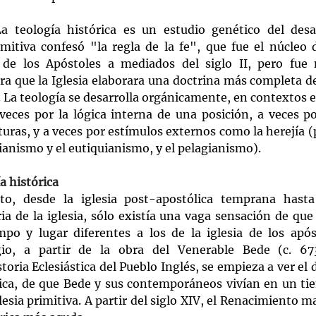
a teología histórica es un estudio genético del desar
imitiva confesó "la regla de la fe", que fue el núcleo d
 de los Apóstoles a mediados del siglo II, pero fue n
ra que la Iglesia elaborara una doctrina más completa de
V. La teología se desarrolla orgánicamente, en contextos es
veces por la lógica interna de una posición, a veces por
turas, y a veces por estímulos externos como la herejía (
rianismo y el eutiquianismo, y el pelagianismo).
ía histórica
o, desde la iglesia post-apostólica temprana hasta 
ia de la iglesia, sólo existía una vaga sensación de que l
o y lugar diferentes a los de la iglesia de los apóst
io, a partir de la obra del Venerable Bede (c. 673-
oria Eclesiástica del Pueblo Inglés, se empieza a ver el d
rica, de que Bede y sus contemporáneos vivían en un tie
glesia primitiva. A partir del siglo XIV, el Renacimiento mar