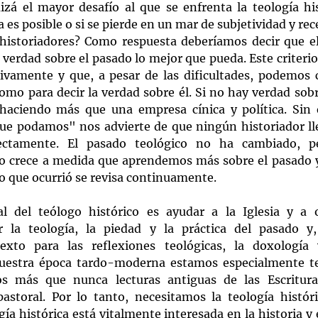
zá el mayor desafío al que se enfrenta la teología hist
ia es posible o si se pierde en un mar de subjetividad y rec
historiadores? Como respuesta deberíamos decir que el 
a verdad sobre el pasado lo mejor que pueda. Este criterio
tivamente y que, a pesar de las dificultades, podemos c
mo para decir la verdad sobre él. Si no hay verdad sobre
aciendo más que una empresa cínica y política. Sin 
 que podamos" nos advierte de que ningún historiador lle
rectamente. El pasado teológico no ha cambiado, pe
 crece a medida que aprendemos más sobre el pasado y,
lo que ocurrió se revisa continuamente.
l del teólogo histórico es ayudar a la Iglesia y a o
r la teología, la piedad y la práctica del pasado y,
xto para las reflexiones teológicas, la doxología y
estra época tardo-moderna estamos especialmente ten
 más que nunca lecturas antiguas de las Escrituras,
pastoral. Por lo tanto, necesitamos la teología histór
ía histórica está vitalmente interesada en la historia y e