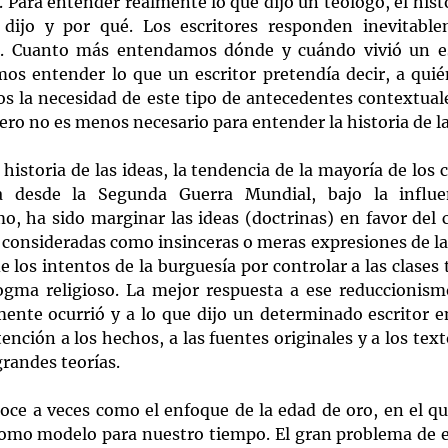
. Para entender realmente lo que dijo un teólogo, el hist
ijo y por qué. Los escritores responden inevitablem
. Cuanto más entendamos dónde y cuándo vivió un esc
 entender lo que un escritor pretendía decir, a quién
s la necesidad de este tipo de antecedentes contextuales
pero no es menos necesario para entender la historia de la
 historia de las ideas, la tendencia de la mayoría de los 
ca desde la Segunda Guerra Mundial, bajo la influen
o, ha sido marginar las ideas (doctrinas) en favor del c
 consideradas como insinceras o meras expresiones de la 
e los intentos de la burguesía por controlar a las clases 
gma religioso. La mejor respuesta a ese reduccionismo
mente ocurrió y a lo que dijo un determinado escritor en
ención a los hechos, a las fuentes originales y a los text
randes teorías.
noce a veces como el enfoque de la edad de oro, en el qu
como modelo para nuestro tiempo. El gran problema de e