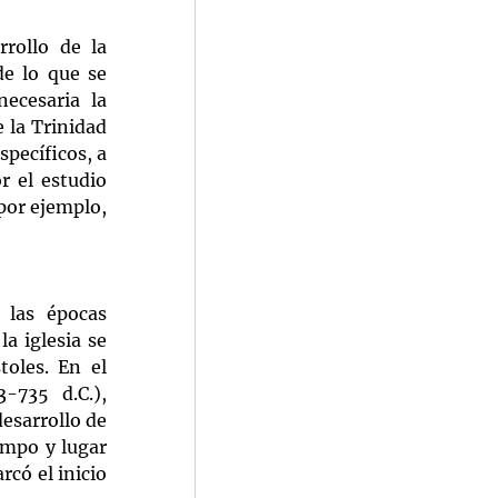
rollo de la 
e lo que se 
ecesaria la 
 la Trinidad 
pecíficos, a 
 el estudio 
por ejemplo, 
las épocas 
a iglesia se 
oles. En el 
735 d.C.), 
esarrollo de 
mpo y lugar 
có el inicio 