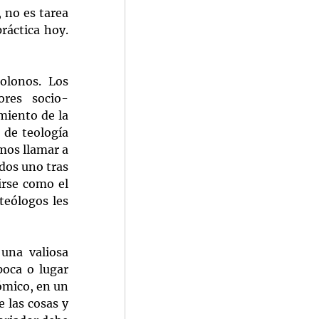
 no es tarea 
ráctica hoy. 
lonos. Los 
ores socio-
miento de la 
de teología 
mos llamar a 
dos uno tras 
rse como el 
eólogos les 
una valiosa 
oca o lugar 
mico, en un 
 las cosas y 