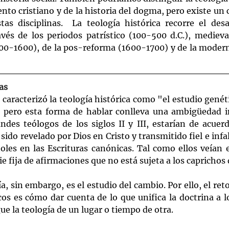
ento cristiano y de la historia del dogma, pero existe un 
as disciplinas.  La teología histórica recorre el desar
ravés de los periodos patrístico (100-500 d.C.), medieva
1500-1600), de la pos-reforma (1600-1700) y de la moder
as
 caracterizó la teología histórica como "el estudio genétic
", pero esta forma de hablar conlleva una ambigüedad in
des teólogos de los siglos II y III, estarían de acuerd
sido revelado por Dios en Cristo y transmitido fiel e infa
toles en las Escrituras canónicas. Tal como ellos veían 
ie fija de afirmaciones que no está sujeta a los caprichos
ía, sin embargo, es el estudio del cambio. Por ello, el reto
cos es cómo dar cuenta de lo que unifica la doctrina a lo
gue la teología de un lugar o tiempo de otra.