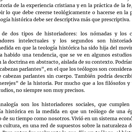
storia de la experiencia cristiana y en la práctica de la fe,
bir lo que debe creerse teológicamente o hacerse en la p
ología histórica debe ser descriptiva más que prescriptiva.
de dos tipos de historiadores: los nómadas y los co
adores intelectuales y los segundos son historiad
medida en que la teología histórica ha sido hija del movi
 ha habido una tendencia, que se ve en algunos estudios 
n la doctrina en abstracto, aislada de su contexto. Podría
"cabezas parlantes", en el que los teólogos son considera
 cabezas parlantes sin cuerpo. También podría describi
rejes" de la historia. Por mucho que a los filósofos y t
studios, no siempre son muy precisos.
nalogía son los historiadores sociales, que cumplen 
ía histórica en la medida en que un teólogo de una ép
o de su tiempo como nosotros. Vivió en un sistema econó
a cultura, en una red de supuestos sobre la naturaleza de