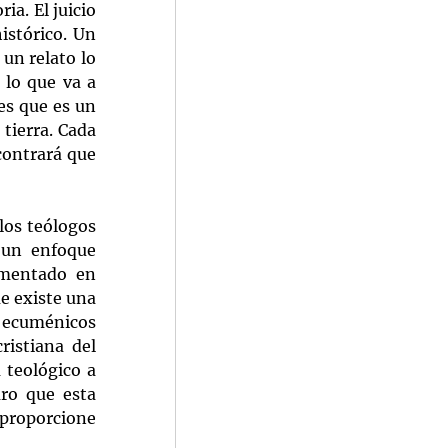
a. El juicio 
stórico. Un 
un relato lo 
lo que va a 
s que es un 
tierra. Cada 
contrará que 
los teólogos 
 un enfoque 
umentado en 
e existe una 
s ecuménicos 
istiana del 
teológico a 
ro que esta 
proporcione 