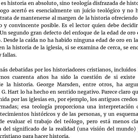
 es historia en absoluto, sino teología disfrazada de histori
ogo acertó es esencialmente un juicio teológico y no hi
trata de mantenerse al margen de la historia ofreciendo 
 y convincente posible. Es el lector quien debe decidir 
 Un segundo gran defecto del enfoque de la edad de oro e
. Desde la caída no ha habido ninguna edad de oro en la 
n la historia de la iglesia, si se examina de cerca, se en
fallas.
ás debatidas por los historiadores cristianos, incluidos 
timos cuarenta años ha sido la cuestión de si existe
de la historia. George Marsden, entre otros, ha arg
. G. Hart lo ha hecho en sentido negativo. Parece claro qu
mida por las iglesias en, por ejemplo, los antiguos credo
rmadas; esa teología proporciona una interpretación cr
ntecimientos históricos y de las personas, y un esquema 
de evaluar el trabajo del teólogo, pero está menos cla
a del significado de la realidad (una visión del mundo) 
istiano para hacer historia.