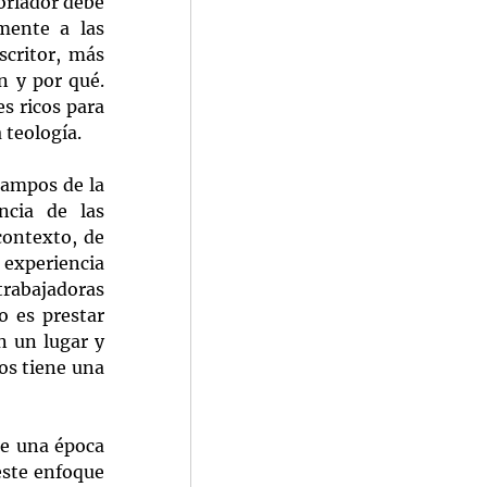
oriador debe 
ente a las 
ritor, más 
 y por qué. 
 ricos para 
 teología.
campos de la 
cia de las 
ontexto, de 
experiencia 
trabajadoras 
 es prestar 
 un lugar y 
os tiene una 
e una época 
ste enfoque 