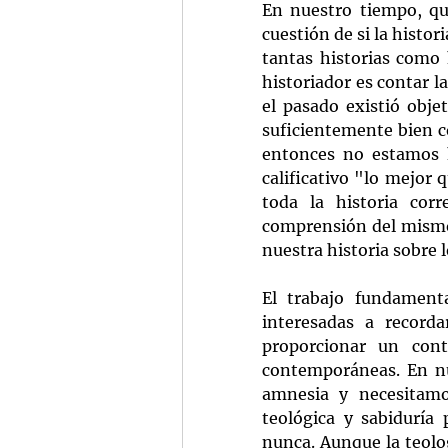
En nuestro tiempo, qui
cuestión de si la histor
tantas historias como 
historiador es contar l
el pasado existió obje
suficientemente bien co
entonces no estamos h
calificativo "lo mejor
toda la historia cor
comprensión del mismo
nuestra historia sobre 
El trabajo fundamenta
interesadas a recorda
proporcionar un conte
contemporáneas. En nu
amnesia y necesitamos
teológica y sabiduría 
nunca. Aunque la teolog