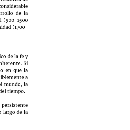
considerable 
rollo de la 
l (500-1500 
nidad (1700-
o de la fe y 
herente. Si 
o en que la 
liblemente a 
el mundo, la 
 del tiempo.
 persistente 
 largo de la 