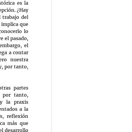
órica es la 
epción. ¿Hay 
trabajo del 
 implica que 
onocerlo lo 
 el pasado, 
embargo, el 
ga a contar 
ro nuestra 
 por tanto, 
tras partes 
 por tanto, 
 la praxis 
tados a la 
 reflexión 
ica más que 
l desarrollo 