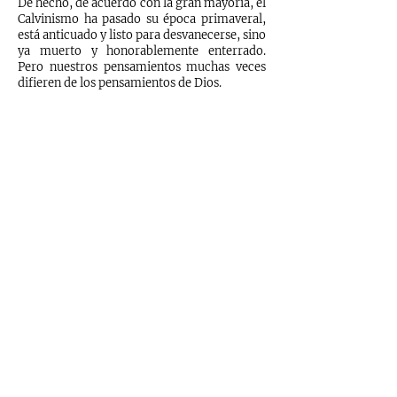
De hecho, de acuerdo con la gran mayoría, el
Calvinismo ha pasado su época primaveral,
está anticuado y listo para desvanecerse, sino
ya muerto y honorablemente enterrado.
Pero nuestros pensamientos muchas veces
difieren de los pensamientos de Dios.
AMAZON
LIBRERÍAS
Suscríbete para recibir novedades
Enviar