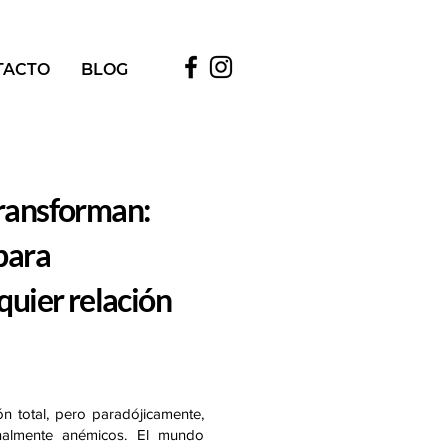
TACTO
BLOG
ransforman:
para
quier relación
n total, pero paradójicamente,
nalmente anémicos. El mundo