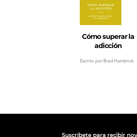
Cómo superar la
adicción
Escrito
por
Brad Hambrick
Suscríbete para recibir n