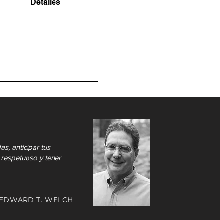
Detalles
s, anticipar tus
r respetuoso y tener
EDWARD T. WELCH