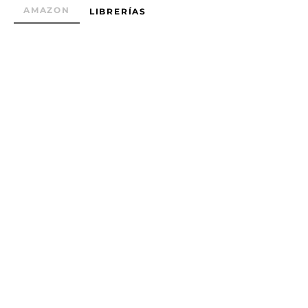
AMAZON
LIBRERÍAS
Suscríbete para recibir novedades
Enviar