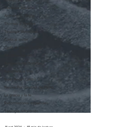
Teología Bautista
Anthony L. Chute
Thomas J. Nettles
Teología Metodista
Carta al lector
Carta al lector - 2024
Matthew Barrett
Simplemente Trinidad
Geerhardus Vos
Noel Angel Castro Q.
Nueva Perspectiva de Pablo
La gracia y la fe
Reformadores españoles
Teología reformada