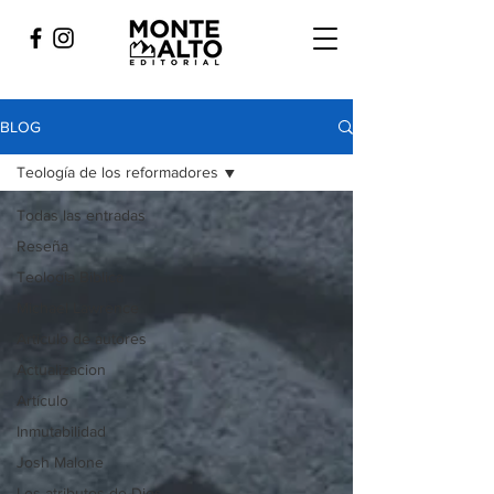
BLOG
Teología de los reformadores
Todas las entradas
Reseña
Teologia Biblica
Michael Lawrence
Articulo de autores
Actualizacion
Artículo
Inmutabilidad
Josh Malone
Los atributos de Dios