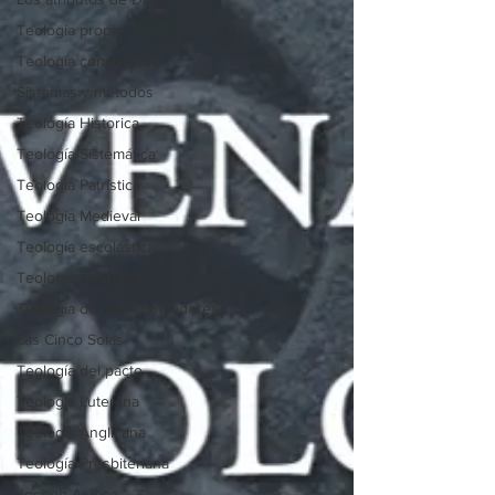
Teologia propia
Teología concisa
Sistemas y métodos
Teología Historica
Teología Sistemática
Teología Patrística
Teología Medieval
Teología escolástica
Teología reformada
Teología de los reformadores
Las Cinco Solas
Teología del pacto
Teología Luterana
Teología Anglicana
Teología Presbiteriana
Joseph A. Pipa